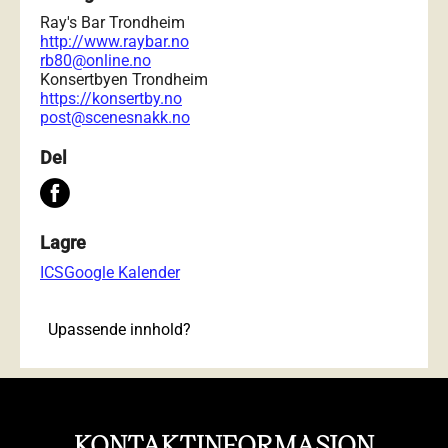
Ray's Bar Trondheim
http://www.raybar.no
rb80@online.no
Konsertbyen Trondheim
https://konsertby.no
post@scenesnakk.no
Del
Lagre
ICS
Google Kalender
Upassende innhold?
KONTAKTINFORMASJON