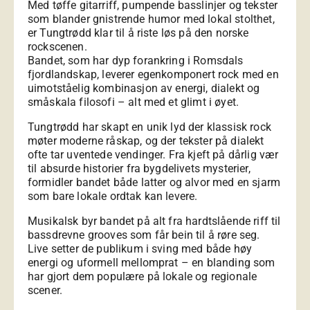
Med tøffe gitarriff, pumpende basslinjer og tekster
som blander gnistrende humor med lokal stolthet,
er Tungtrødd klar til å riste løs på den norske
rockscenen.
Bandet, som har dyp forankring i Romsdals
fjordlandskap, leverer egenkomponert rock med en
uimotståelig kombinasjon av energi, dialekt og
småskala filosofi – alt med et glimt i øyet.
Tungtrødd har skapt en unik lyd der klassisk rock
møter moderne råskap, og der tekster på dialekt
ofte tar uventede vendinger. Fra kjeft på dårlig vær
til absurde historier fra bygdelivets mysterier,
formidler bandet både latter og alvor med en sjarm
som bare lokale ordtak kan levere.
Musikalsk byr bandet på alt fra hardtslående riff til
bassdrevne grooves som får bein til å røre seg.
Live setter de publikum i sving med både høy
energi og uformell mellomprat – en blanding som
har gjort dem populære på lokale og regionale
scener.