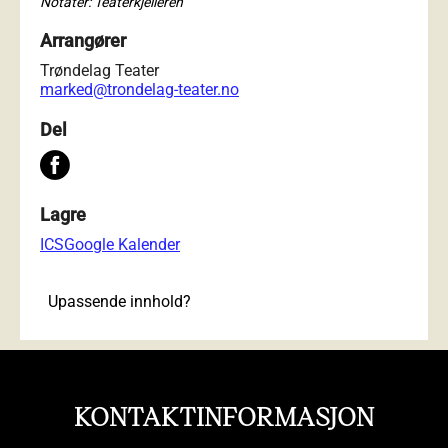
Notater: Teaterkjelleren
Arrangører
Trøndelag Teater
marked@trondelag-teater.no
Del
Lagre
ICS
Google Kalender
Upassende innhold?
KONTAKTINFORMASJON