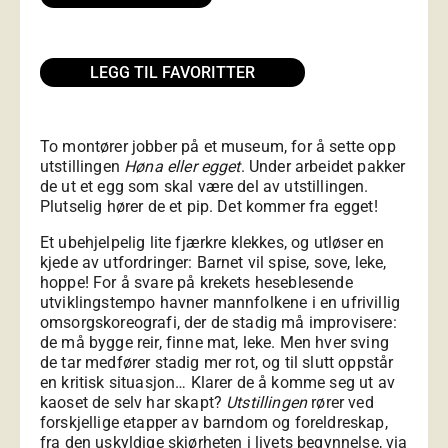
LEGG TIL FAVORITTER
To montører jobber på et museum, for å sette opp
utstillingen
Høna eller egget
. Under arbeidet pakker
de ut et egg som skal være del av utstillingen.
Plutselig hører de et pip. Det kommer fra egget!
Et ubehjelpelig lite fjærkre klekkes, og utløser en
kjede av utfordringer: Barnet vil spise, sove, leke,
hoppe! For å svare på krekets heseblesende
utviklingstempo havner mannfolkene i en ufrivillig
omsorgskoreografi, der de stadig må improvisere:
de må bygge reir, finne mat, leke. Men hver sving
de tar medfører stadig mer rot, og til slutt oppstår
en kritisk situasjon… Klarer de å komme seg ut av
kaoset de selv har skapt?
Utstillingen
rører ved
forskjellige etapper av barndom og foreldreskap,
fra den uskyldige skjørheten i livets begynnelse, via