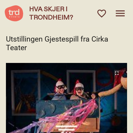
HVA SKJER I
menu
favorite_outlined
TRONDHEIM?
Utstillingen Gjestespill fra Cirka
Teater
fullscreen