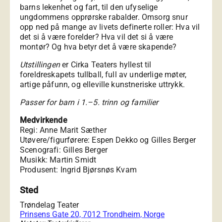
barns lekenhet og fart, til den ufyselige
ungdommens opprørske rabalder. Omsorg snur
opp ned på mange av livets definerte roller: Hva vil
det si å være forelder? Hva vil det si å være
montør? Og hva betyr det å være skapende?
Utstillingen
er Cirka Teaters hyllest til
foreldreskapets tullball, full av underlige møter,
artige påfunn, og elleville kunstneriske uttrykk.
Passer for barn i 1.–5. trinn og familier
Medvirkende
Regi: Anne Marit Sæther
Utøvere/figurførere: Espen Dekko og Gilles Berger
Scenografi: Gilles Berger
Musikk: Martin Smidt
Produsent: Ingrid Bjørsnøs Kvam
Sted
Trøndelag Teater
Prinsens Gate 20, 7012 Trondheim, Norge