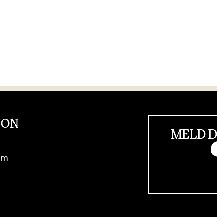
JON
MELD D
im