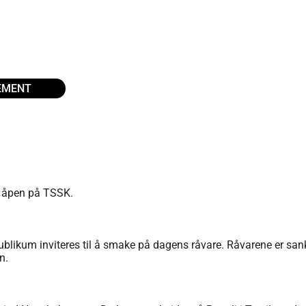
EMENT
er åpen på TSSK.
blikum inviteres til å smake på dagens råvare. Råvarene er sanket
n.