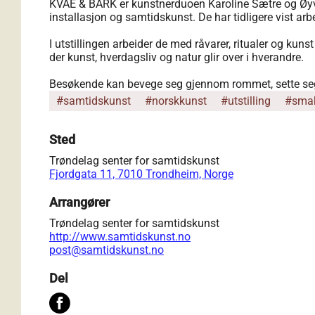
KVAE & BARK er kunstnerduoen Karoline Sætre og Øyvi
installasjon og samtidskunst. De har tidligere vist 
I utstillingen arbeider de med råvarer, ritualer og kuns
der kunst, hverdagsliv og natur glir over i hverandre.
Besøkende kan bevege seg gjennom rommet, sette seg ve
#samtidskunst
#norskkunst
#utstilling
#sma
Sted
Trøndelag senter for samtidskunst
Fjordgata 11, 7010 Trondheim, Norge
Arrangører
Trøndelag senter for samtidskunst
http://www.samtidskunst.no
post@samtidskunst.no
Del