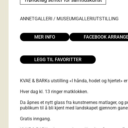
ANNET
GALLERI / MUSEUM
GALLERI
UTSTILLING
MER INFO
FACEBOOK ARRANG
LEGG TIL FAVORITTER
KVAE & BARKs utstilling «I hånda, hodet og hjertet» 
Hver dag kl. 13 ringer matklokken.
Da åpnes et nytt glass fra kunstnernes matlager, og pu
publikum til å bli kjent med landskapet gjennom gane
Gratis inngang.