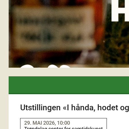
Utstillingen «I hånda, hodet 
29. MAI 2026, 10:00
Trøndelag senter for samtidskunst