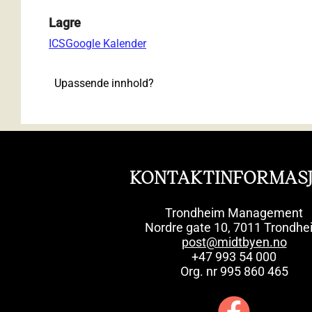
Lagre
ICS
Google Kalender
Upassende innhold?
KONTAKTINFORMAS
Trondheim Management
Nordre gate 10, 7011 Trondhe
post@midtbyen.no
+47 993 54 000
Org. nr 995 860 465