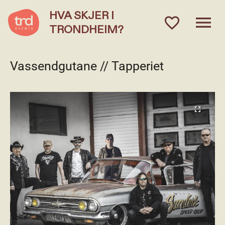
HVA SKJER I
menu
favorite_outlined
TRONDHEIM?
Vassendgutane // Tapperiet
fullscreen