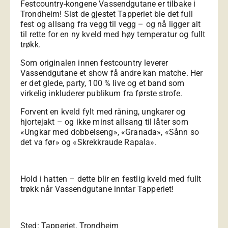
Festcountry-kongene Vassendgutane er tilbake i
Trondheim! Sist de gjestet Tapperiet ble det full
fest og allsang fra vegg til vegg – og nå ligger alt
til rette for en ny kveld med høy temperatur og fullt
trøkk.
Som originalen innen festcountry leverer
Vassendgutane et show få andre kan matche. Her
er det glede, party, 100 % live og et band som
virkelig inkluderer publikum fra første strofe.
Forvent en kveld fylt med råning, ungkarer og
hjortejakt – og ikke minst allsang til låter som
«Ungkar med dobbelseng», «Granada», «Sånn so
det va før» og «Skrekkraude Rapala».
Hold i hatten – dette blir en festlig kveld med fullt
trøkk når Vassendgutane inntar Tapperiet!
Sted: Tapperiet, Trondheim