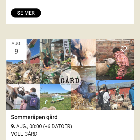
SE MER
AUG.
favorite_outlined
9
Sommeråpen gård
9.
AUG., 08:00 (+6 DATOER)
VOLL GÅRD