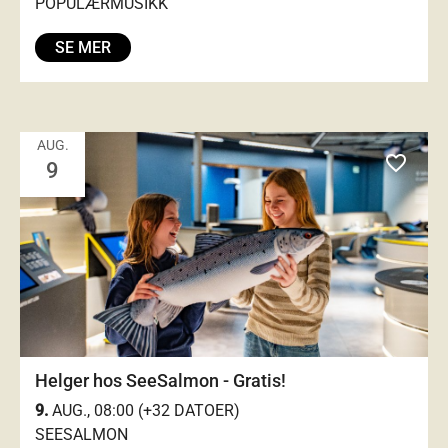
POPULÆRMUSIKK
SE MER
AUG.
favorite_outlined
9
Helger hos SeeSalmon - Gratis!
9.
AUG., 08:00 (+32 DATOER)
SEESALMON