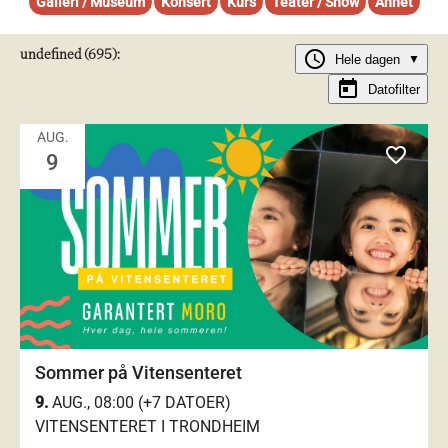
Galleri / Museum
Konsert
Kurs
Teater / Show
Annet
undefined (695):
schedule
Hele dagen
▼
today
Datofilter
AUG.
favorite_outlined
9
Sommer på Vitensenteret
9.
AUG., 08:00 (+7 DATOER)
VITENSENTERET I TRONDHEIM