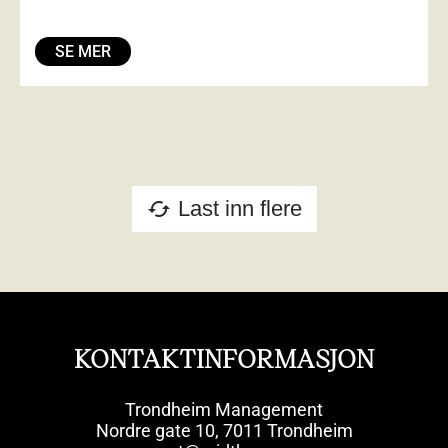
SE MER
Last inn flere
cached
KONTAKTINFORMASJON
Trondheim Management
Nordre gate 10, 7011 Trondheim