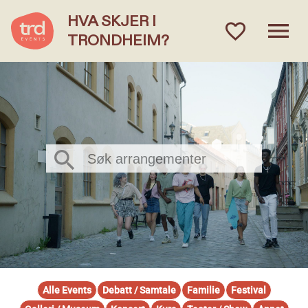
HVA SKJER I
menu
favorite_outlined
TRONDHEIM?
Hva skjer i Trondheim?
Søk arrangementer
Alle Events
Debatt / Samtale
Familie
Festival