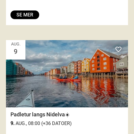
SE MER
AUG.
favorite_outlined
9
Padletur langs Nidelva☀️
9.
AUG., 08:00 (+36 DATOER)