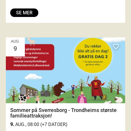
SE MER
AUG.
favorite_outlined
9
Sommer på Sverresborg - Trondheims største
familieattraksjon!
9.
AUG., 08:00 (+7 DATOER)