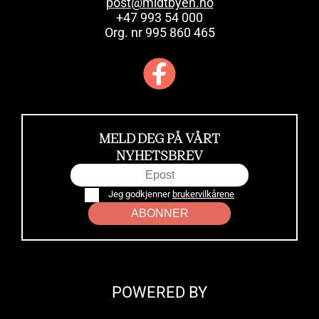
post@midtbyen.no
+47 993 54 000
Org. nr 995 860 465
MELD DEG PÅ VÅRT
NYHETSBREV
Jeg godkjenner
brukervilkårene
ABONNER
POWERED BY