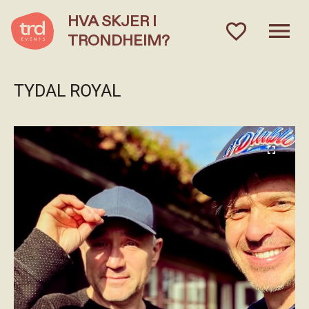
HVA SKJER I
menu
favorite_outlined
TRONDHEIM?
TYDAL ROYAL
fullscreen