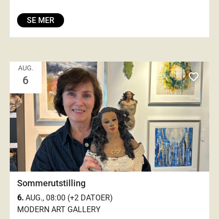
SE MER
AUG.
favorite_outlined
6
Sommerutstilling
6.
AUG., 08:00 (+2 DATOER)
MODERN ART GALLERY