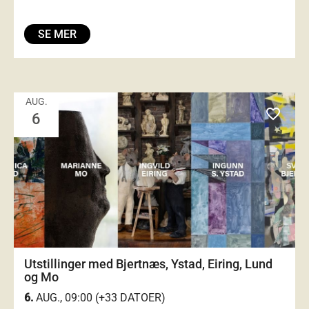
SE MER
AUG.
favorite_outlined
6
Utstillinger med Bjertnæs, Ystad, Eiring, Lund
og Mo
6.
AUG., 09:00 (+33 DATOER)