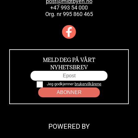
post@midtbyen.no
+47 993 54 000
Org. nr 995 860 465
MELD DEG PÅ VÅRT
NYHETSBREV
Jeg godkjenner
brukervilkårene
ABONNER
POWERED BY