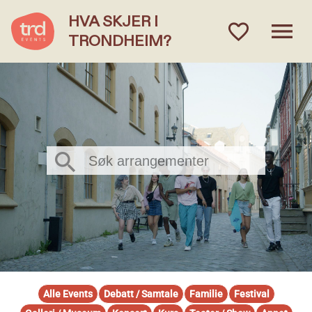
HVA SKJER I
menu
favorite_outlined
TRONDHEIM?
Hva skjer i Trondheim?
Søk arrangementer
Alle Events
Debatt / Samtale
Familie
Festival