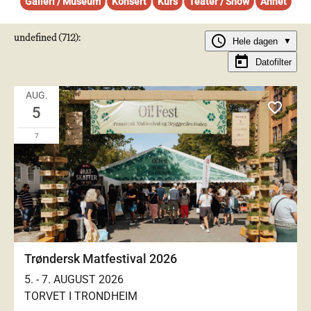
Galleri / Museum
Konsert
Kurs
Teater / Show
Annet
undefined (712):
schedule
Hele dagen
▼
today
Datofilter
AUG.
favorite_outlined
5
7
Trøndersk Matfestival 2026
5. - 7. AUGUST 2026
TORVET I TRONDHEIM