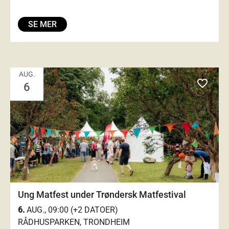
SE MER
AUG.
favorite_outlined
6
Ung Matfest under Trøndersk Matfestival
6.
AUG., 09:00 (+2 DATOER)
RÅDHUSPARKEN, TRONDHEIM