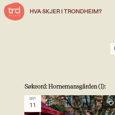
HVA SKJER I TRONDHEIM?
Hva skjer i Trondheim?
Sø
Søkeord: Hornemansgården (1):
SEP.
favorite_
11