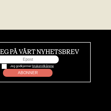
EG PÅ VÅRT NYHETSBREV
Jeg godkjenner
brukervilkårene
ABONNER