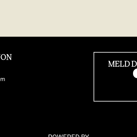
JON
MELD D
im