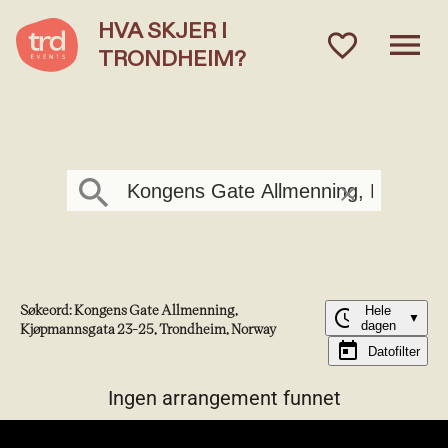
HVA SKJER I
menu
favorite_outlined
TRONDHEIM?
Hva skjer i Trondheim?
Søk arrangementer
clear
Søkeord: Kongens Gate Allmenning,
Hele
schedule
▼
dagen
Kjøpmannsgata 23-25, Trondheim, Norway
today
Datofilter
Ingen arrangement funnet