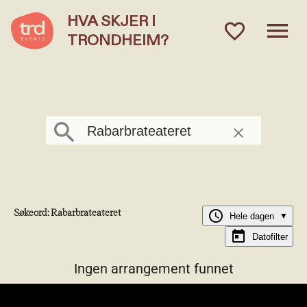
HVA SKJER I
menu
favorite_outlined
TRONDHEIM?
Hva skjer i Trondheim?
Søk arrangementer
clear
Søkeord: Rabarbrateateret
schedule
Hele dagen
▼
today
Datofilter
Ingen arrangement funnet