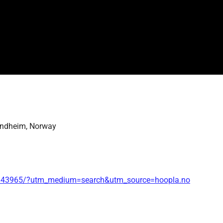
ondheim, Norway
150343965/?utm_medium=search&utm_source=hoopla.no