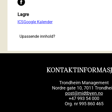
Lagre
ICS
Google Kalender
Upassende innhold?
KONTAKTINFORMAS
Trondheim Management
Nordre gate 10, 7011 Trondhe
post@midtbyen.no
+47 993 54 000
Org. nr 995 860 465