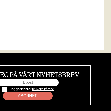
EG PÅ VÅRT NYHETSBREV
Jeg godkjenner
brukervilkårene
ABONNER