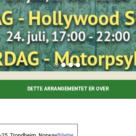
adjust
lens
lens
lens
DETTE ARRANGEMENTET ER OVER
-25, Trondheim, Norway
Billetter