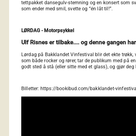
tettpakket dansegulv-stemning og en konsert som sving
som ender med smil, svette og “én låt til!”.
LØRDAG - Motorpsykkel
Ulf Risnes er tilbake.... og denne gangen h
Lørdag på Bakklandet Vinfestival blir det ekte trøkk
som både rocker og rører, tar de publikum med på en 
godt sted å stå (eller sitte med et glass), og gjør de
Billetter: https://bookibud.com/bakklandet-vinfestiva