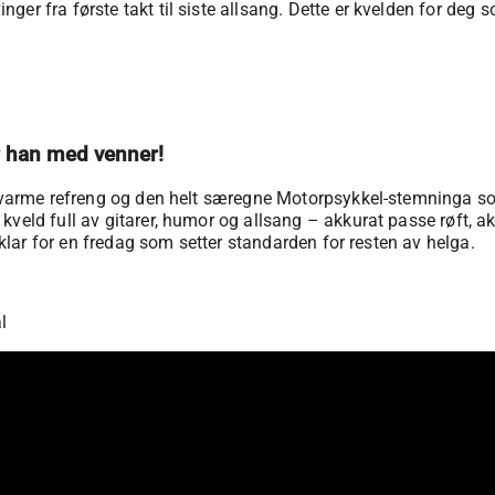
er fra første takt til siste allsang. Dette er kvelden for deg s
ar han med venner!
, varme refreng og den helt særegne Motorpsykkel-stemninga som 
kveld full av gitarer, humor og allsang – akkurat passe røft, 
g klar for en fredag som setter standarden for resten av helga.
l