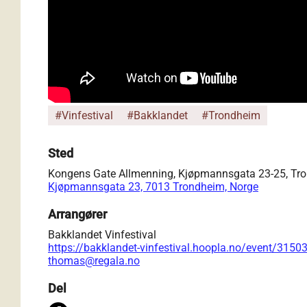
#Vinfestival
#Bakklandet
#Trondheim
Sted
Kongens Gate Allmenning, Kjøpmannsgata 23-25, Tr
Kjøpmannsgata 23, 7013 Trondheim, Norge
Arrangører
Bakklandet Vinfestival
https://bakklandet-vinfestival.hoopla.no/event/3
thomas@regala.no
Del