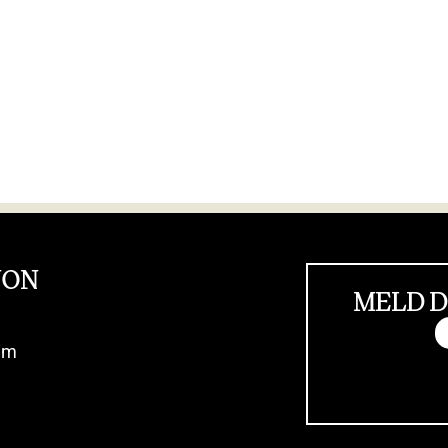
JON
MELD D
im