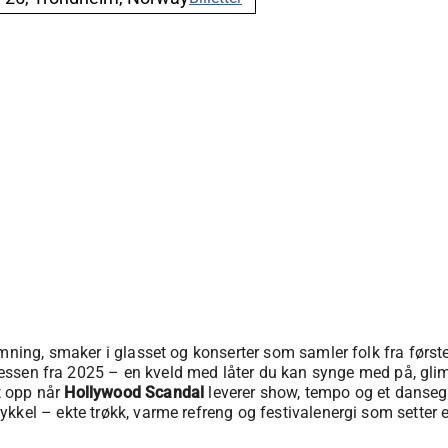
mning, smaker i glasset og konserter som samler folk fra første 
ssen fra 2025 – en kveld med låter du kan synge med på, glimt
t opp når
Hollywood Scandal
leverer show, tempo og et dansegu
ykkel – ekte trøkk, varme refreng og festivalenergi som setter 