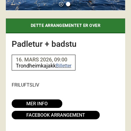
adjust
lens
DETTE ARRANGEMENTET ER OVER
Padletur + badstu
16. MARS 2026, 09:00
Trondheimkajakk
Billetter
FRILUFTSLIV
MER INFO
FACEBOOK ARRANGEMENT