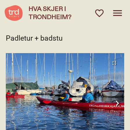
HVA SKJER I
menu
favorite_outlined
TRONDHEIM?
Padletur + badstu
fullscreen
keyboard_arrow_right