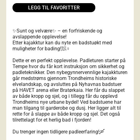
LEGG TIL FAVORITTER
✨Sunt og velvære✨ – en forfriskende og
avslappende opplevelse!
Etter kajakktur kan du nyte en badstuøkt med
muligheter for bading!🧖♀️
Dette er en perfekt opplevelse. Padleturen starter på
Tempe hvor du får kort instruksjon om sikkerhet og
padleteknikker. Den nybegynnervennlige kajakkturen
går medstrøms gjennom Trondheims historiske
elvelandskap, og avsluttes på Nyhavnas badstuer
på HAVET arena eller Bratørkaia. Her får du slappet
av både kropp og sjel, og i tillegg får du opplevd
Trondheims nye urbane bydel! Ved badstuene har
man tilgang til garderobe og dusj. Her ligger alt til
rette for å slappe av både kropp og sjel. Det også
tilrettelagt for et herlig bad i fjorden!
Du trenger ingen tidligere padleerfaring!🛶