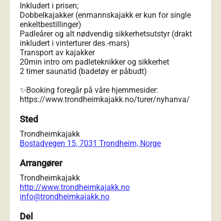
Inkludert i prisen;
Dobbelkajakker (enmannskajakk er kun for single
enkeltbestillinger)
Padleårer og alt nødvendig sikkerhetsutstyr (drakt
inkludert i vinterturer des.-mars)
Transport av kajakker
20min intro om padleteknikker og sikkerhet
2 timer saunatid (badetøy er påbudt)
✨Booking foregår på våre hjemmesider:
https://www.trondheimkajakk.no/turer/nyhanva/
Sted
Trondheimkajakk
Bostadvegen 15, 7031 Trondheim, Norge
Arrangører
Trondheimkajakk
http://www.trondheimkajakk.no
info@trondheimkajakk.no
Del